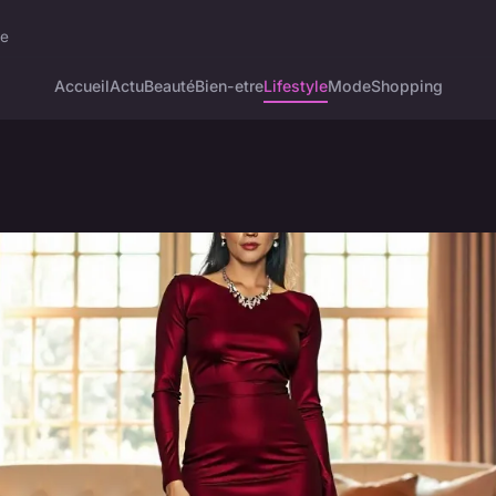
ie
Accueil
Actu
Beauté
Bien-etre
Lifestyle
Mode
Shopping