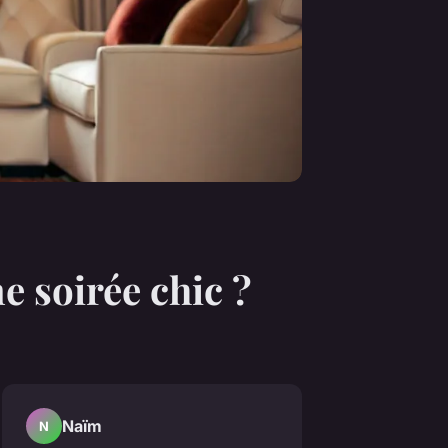
e soirée chic ?
Naïm
N