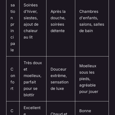
sa
Soirées
tio
d'hiver,
Après la
Chambres
n
siestes,
douche,
d'enfants,
pr
ajout de
soirées
salons, salles
in
chaleur
détente
de bain
ci
au lit
pa
le
Très doux
Moelleux
C
et
Douceur
sous les
on
moelleux,
extrême,
pieds,
fo
parfait
sensation
agréable
rt
pour se
de luxe
pour jouer
blottir
Excellent
C
Bonne
e
Chaud et